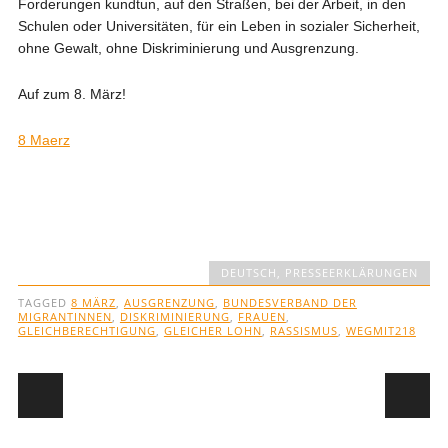
Forderungen kundtun, auf den Straßen, bei der Arbeit, in den
Schulen oder Universitäten, für ein Leben in sozialer Sicherheit,
ohne Gewalt, ohne Diskriminierung und Ausgrenzung.
Auf zum 8. März!
8 Maerz
DEUTSCH
,
PRESSEERKLÄRUNGEN
TAGGED
8 MÄRZ
,
AUSGRENZUNG
,
BUNDESVERBAND DER
MIGRANTINNEN
,
DISKRIMINIERUNG
,
FRAUEN
,
GLEICHBERECHTIGUNG
,
GLEICHER LOHN
,
RASSISMUS
,
WEGMIT218
Post navigation