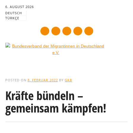
6. AUGUST 2026
DEUTSCH
TÜRKÇE
mail
Main menu
Skip
to
POSTED ON
8. FEBRUAR 2022
BY
GKB
content
Kräfte bündeln –
gemeinsam kämpfen!