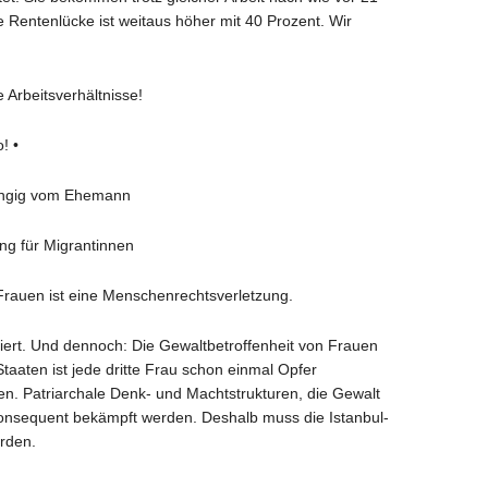
 Rentenlücke ist weitaus höher mit 40 Prozent. Wir
e Arbeitsverhältnisse!
! •
hängig vom Ehemann
ng für Migrantinnen
rauen ist eine Menschenrechtsverletzung.
iert. Und dennoch: Die Gewaltbetroffenheit von Frauen
taaten ist jede dritte Frau schon einmal Opfer
en. Patriarchale Denk- und Machtstrukturen, die Gewalt
nsequent bekämpft werden. Deshalb muss die Istanbul-
rden.