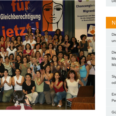
Do
N
Di
un
Di
Me
Mä
Si
od
Em
Pe
Gü