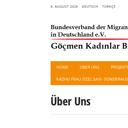
8. AUGUST 2026
DEUTSCH
TÜRKÇE
Main menu
Skip
HOME
ÜBER UNS
PROJEKT
to
content
KADIN/ FRAU ÖZEL SAYI- SONDERAU
Über Uns