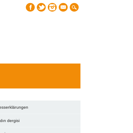
mail
esserklärungen
dın dergisi