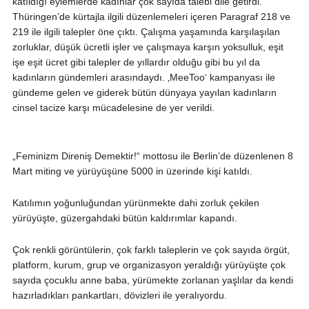
katıldığı eylemlerde kadınlar çok sayıda talebi dile getirdi.
Thüringen’de kürtajla ilgili düzenlemeleri içeren Paragraf 218 ve
219 ile ilgili talepler öne çıktı. Çalışma yaşamında karşılaşılan
zorluklar, düşük ücretli işler ve çalışmaya karşın yoksulluk, eşit
işe eşit ücret gibi talepler de yıllardır olduğu gibi bu yıl da
kadınların gündemleri arasındaydı. ‚MeeToo‘ kampanyası ile
gündeme gelen ve giderek bütün dünyaya yayılan kadınların
cinsel tacize karşı mücadelesine de yer verildi.
„Feminizm Direniş Demektir!“ mottosu ile Berlin’de düzenlenen 8
Mart miting ve yürüyüşüne 5000 in üzerinde kişi katıldı.
Katılımın yoğunluğundan yürünmekte dahi zorluk çekilen
yürüyüşte, güzergahdaki bütün kaldırımlar kapandı.
Çok renkli görüntülerin, çok farklı taleplerin ve çok sayıda örgüt,
platform, kurum, grup ve organizasyon yeraldığı yürüyüşte çok
sayıda çocuklu anne baba, yürümekte zorlanan yaşlılar da kendi
hazırladıkları pankartları, dövizleri ile yeralıyordu.