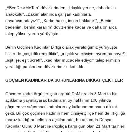
„#BenDe #MeToo“ dövizlerinden, „Irkçılık yerine, daha fazla
anaokulu“, „Bakım alanında çalışan kadınlarla
dayanışmadayız1“, „Kadın hakkı, insan hakkıdır!“, „Benim
bedenim, benim kararım“ dövizlerine kadar ve daha onlarca
talep yükseliyordu yürüyüşte.
Berlin Göçmen Kadınlar Birliği olarak yeraldığımız yürüyüşte
bizler de „çeşitlilik renkliliktir“, „ırkçılık ve cinsiyet ayrımına hayır!“,
„eşit işe, eşit ücret!“, „kadınlar mücadele ediyor“ taleplerimizin
yeraldığı pankart ve dövizlerimizle katıldık.
GÖÇMEN KADINLAR DA SORUNLARINA DİKKAT ÇEKTİLER
Göçmen kadın örgütleri çatı örgütü DaMigra’da 8 Mart’ta bir
açıklama yayınlayarak kadınların oy hakkının 100 yılında
göçmen ve sığınmacı kadınların oy kullanamamasına dikkat
çekti. Bir çok göçmen kadının hem cinsiyetçiliğe hem de ırkçılığa
maruz kaldığını belirtilen açıklamada, bu anlamda Dünya
Kadınlar Günü 8 Mart ile ırkçılığa karşı gün olan 21 Mart tarihleri