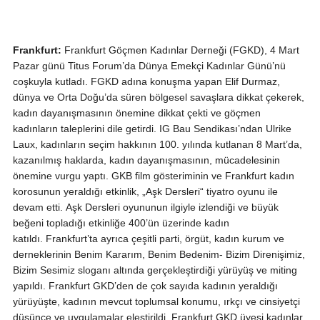
Frankfurt:
Frankfurt Göçmen Kadınlar Derneği (FGKD), 4 Mart
Pazar günü Titus Forum’da Dünya Emekçi Kadınlar Günü’nü
coşkuyla kutladı. FGKD adına konuşma yapan Elif Durmaz,
dünya ve Orta Doğu’da süren bölgesel savaşlara dikkat çekerek,
kadın dayanışmasının önemine dikkat çekti ve göçmen
kadınların taleplerini dile getirdi. IG Bau Sendikası’ndan Ulrike
Laux, kadınların seçim hakkının 100. yılında kutlanan 8 Mart’da,
kazanılmış haklarda, kadın dayanışmasının, mücadelesinin
önemine vurgu yaptı. GKB film gösteriminin ve Frankfurt kadın
korosunun yeraldığı etkinlik, „Aşk Dersleri“ tiyatro oyunu ile
devam etti. Aşk Dersleri oyununun ilgiyle izlendiği ve büyük
beğeni topladığı etkinliğe 400’ün üzerinde kadın
katıldı. Frankfurt’ta ayrıca çeşitli parti, örgüt, kadın kurum ve
derneklerinin Benim Kararım, Benim Bedenim- Bizim Direnişimiz,
Bizim Sesimiz sloganı altında gerçekleştirdiği yürüyüş ve miting
yapıldı. Frankfurt GKD’den de çok sayıda kadının yeraldığı
yürüyüşte, kadının mevcut toplumsal konumu, ırkçı ve cinsiyetçi
düşünce ve uygulamalar eleştirildi. Frankfurt GKD üyesi kadınlar