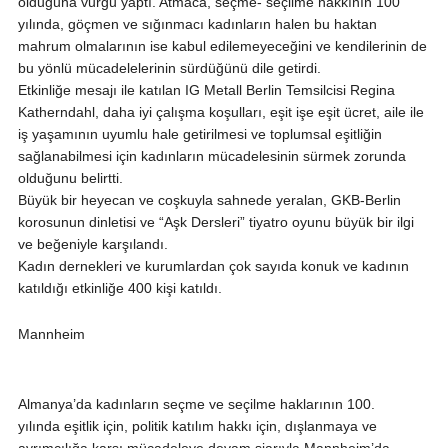
olduğuna vurgu yaptı. Atmaca, seçme- seçilme hakkının 100
yılında, göçmen ve sığınmacı kadınların halen bu haktan
mahrum olmalarının ise kabul edilemeyeceğini ve kendilerinin de
bu yönlü mücadelelerinin sürdüğünü dile getirdi.
Etkinliğe mesajı ile katılan IG Metall Berlin Temsilcisi Regina
Katherndahl, daha iyi çalışma koşulları, eşit işe eşit ücret, aile ile
iş yaşamının uyumlu hale getirilmesi ve toplumsal eşitliğin
sağlanabilmesi için kadınların mücadelesinin sürmek zorunda
olduğunu belirtti.
Büyük bir heyecan ve coşkuyla sahnede yeralan, GKB-Berlin
korosunun dinletisi ve “Aşk Dersleri” tiyatro oyunu büyük bir ilgi
ve beğeniyle karşılandı.
Kadın dernekleri ve kurumlardan çok sayıda konuk ve kadının
katıldığı etkinliğe 400 kişi katıldı.
Mannheim
Almanya’da kadınların seçme ve seçilme haklarının 100.
yılında eşitlik için, politik katılım hakkı için, dışlanmaya ve