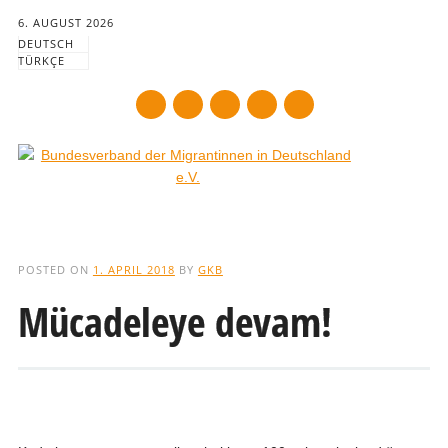
6. AUGUST 2026
DEUTSCH
TÜRKÇE
mail
Main menu
Skip
to
POSTED ON
1. APRIL 2018
BY
GKB
content
Mücadeleye devam!