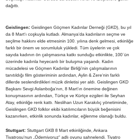
dağıttı.
Geislingen:
Geislingen Göçmen Kadınlar Derneği (GKD), bu yıl
da 8 Mart‘ı coşkuyla kutladı. Almanya‘da kadınların seçme ve
seçilme hakkını elde etmesinin 100. yılına denk gelmesi, etkinliğe
farklı bir önem ve sorumluluk yükledi. Tüm üyelerin ve çok
sayıda kadının ön çalışmasına katkı sunduğu etkinlikte, 100´ün
üzerinde kadınla heyecanlı bir buluşma yaşandı. Kadın
mücadelesi ve Göçmen Kadınlar Birliği’nin çalışmalarının
tanıtıldığı film gösteriminin ardından, Aylin & Zere‘nin farklı
dillerde seslendirdikleri müzik dinletisi yer aldı. Geislingen GKD
Başkanı Sevgi Aslanboğa‘nın, 8 Mart’ın önemine değinen
konuşmasının ardından, Türkçe ve Kürtçe ezgileri ile Seyhan
Atay, etkinliğe renk kattı. Neslihan Uzun Karakılıç yönetiminde,
Geislingen GKD folklor ekibi katılımcıların büyük beğenisini
kazanırken, etkinlik sonunda kadınlar, eğlenme olanağı buldu.
Stuttgart:
Stuttgart GKB 8 Mart etkinliğinde, Ankara
Tiyatrosu‘nun „Ödemiyoruz“ adlı oyunu sahnelendi. Tiyatro