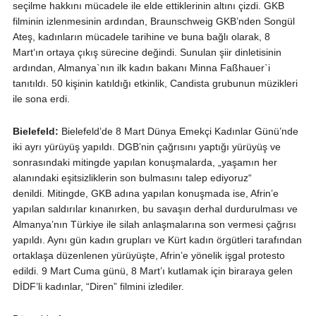
seçilme hakkını mücadele ile elde ettiklerinin altını çizdi. GKB
filminin izlenmesinin ardından, Braunschweig GKB’nden Songül
Ateş, kadınların mücadele tarihine ve buna bağlı olarak, 8
Mart‘ın ortaya çıkış sürecine değindi. Sunulan şiir dinletisinin
ardından, Almanya`nın ilk kadın bakanı Minna Faßhauer`i
tanıtıldı. 50 kişinin katıldığı etkinlik, Candista grubunun müzikleri
ile sona erdi.
Bielefeld:
Bielefeld’de 8 Mart Dünya Emekçi Kadınlar Günü’nde
iki ayrı yürüyüş yapıldı. DGB’nin çağrısını yaptığı yürüyüş ve
sonrasındaki mitingde yapılan konuşmalarda, „yaşamın her
alanındaki eşitsizliklerin son bulmasını talep ediyoruz“
denildi. Mitingde, GKB adına yapılan konuşmada ise, Afrin’e
yapılan saldırılar kınanırken, bu savaşın derhal durdurulması ve
Almanya’nın Türkiye ile silah anlaşmalarına son vermesi çağrısı
yapıldı. Aynı gün kadın grupları ve Kürt kadın örgütleri tarafından
ortaklaşa düzenlenen yürüyüşte, Afrin’e yönelik işgal protesto
edildi. 9 Mart Cuma günü, 8 Mart’ı kutlamak için biraraya gelen
DİDF’li kadınlar, “Diren” filmini izlediler.