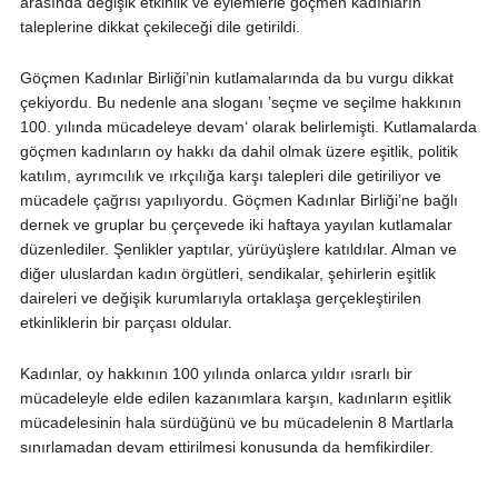
arasında değişik etkinlik ve eylemlerle göçmen kadınların
taleplerine dikkat çekileceği dile getirildi.
Göçmen Kadınlar Birliği’nin kutlamalarında da bu vurgu dikkat
çekiyordu. Bu nedenle ana sloganı ’seçme ve seçilme hakkının
100. yılında mücadeleye devam‘ olarak belirlemişti. Kutlamalarda
göçmen kadınların oy hakkı da dahil olmak üzere eşitlik, politik
katılım, ayrımcılık ve ırkçılığa karşı talepleri dile getiriliyor ve
mücadele çağrısı yapılıyordu. Göçmen Kadınlar Birliği’ne bağlı
dernek ve gruplar bu çerçevede iki haftaya yayılan kutlamalar
düzenlediler. Şenlikler yaptılar, yürüyüşlere katıldılar. Alman ve
diğer uluslardan kadın örgütleri, sendikalar, şehirlerin eşitlik
daireleri ve değişik kurumlarıyla ortaklaşa gerçekleştirilen
etkinliklerin bir parçası oldular.
Kadınlar, oy hakkının 100 yılında onlarca yıldır ısrarlı bir
mücadeleyle elde edilen kazanımlara karşın, kadınların eşitlik
mücadelesinin hala sürdüğünü ve bu mücadelenin 8 Martlarla
sınırlamadan devam ettirilmesi konusunda da hemfikirdiler.