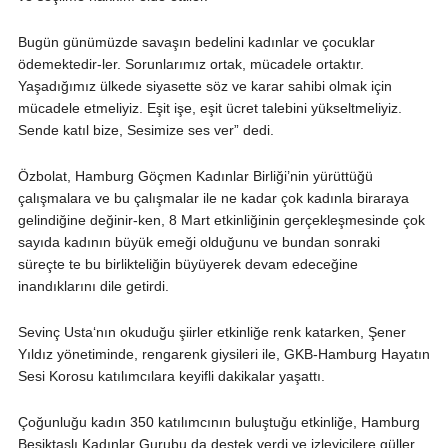
Bugün günümüzde savaşın bedelini kadınlar ve çocuklar
ödemektedir-ler. Sorunlarımız ortak, mücadele ortaktır.
Yaşadığımız ülkede siyasette söz ve karar sahibi olmak için
mücadele etmeliyiz. Eşit işe, eşit ücret talebini yükseltmeliyiz.
Sende katıl bize, Sesimize ses ver” dedi.
Özbolat, Hamburg Göçmen Kadınlar Birliği’nin yürüttüğü
çalışmalara ve bu çalışmalar ile ne kadar çok kadınla biraraya
gelindiğine değinir-ken, 8 Mart etkinliğinin gerçekleşmesinde çok
sayıda kadının büyük emeği olduğunu ve bundan sonraki
süreçte te bu birlikteliğin büyüyerek devam edeceğine
inandıklarını dile getirdi.
Sevinç Usta‘nın okuduğu şiirler etkinliğe renk katarken, Şener
Yıldız yönetiminde, rengarenk giysileri ile, GKB-Hamburg Hayatın
Sesi Korosu katılımcılara keyifli dakikalar yaşattı.
Çoğunluğu kadın 350 katılımcının buluştuğu etkinliğe, Hamburg
Beşiktaşlı Kadınlar Gurubu da destek verdi ve izleyicilere güller