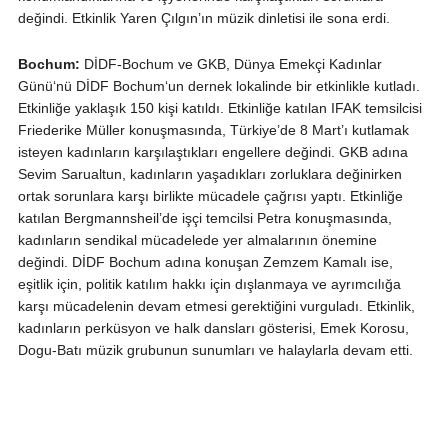
değindi. Etkinlik Yaren Çılgın’ın müzik dinletisi ile sona erdi.
Bochum:
DİDF-Bochum ve GKB, Dünya Emekçi Kadınlar
Günü‘nü DİDF Bochum‘un dernek lokalinde bir etkinlikle kutladı.
Etkinliğe yaklaşık 150 kişi katıldı. Etkinliğe katılan IFAK temsilcisi
Friederike Müller konuşmasında, Türkiye’de 8 Mart’ı kutlamak
isteyen kadınların karşılaştıkları engellere değindi. GKB adına
Sevim Sarualtun, kadınların yaşadıkları zorluklara değinirken
ortak sorunlara karşı birlikte mücadele çağrısı yaptı. Etkinliğe
katılan Bergmannsheil’de işçi temcilsi Petra konuşmasında,
kadınların sendikal mücadelede yer almalarının önemine
değindi. DİDF Bochum adına konuşan Zemzem Kamalı ise,
eşitlik için, politik katılım hakkı için dışlanmaya ve ayrımcılığa
karşı mücadelenin devam etmesi gerektiğini vurguladı. Etkinlik,
kadınların perküsyon ve halk dansları gösterisi, Emek Korosu,
Dogu-Batı müzik grubunun sunumları ve halaylarla devam etti.