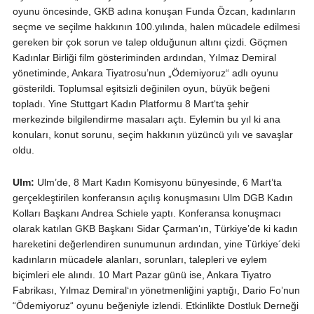
oyunu öncesinde, GKB adına konuşan Funda Özcan, kadınların
seçme ve seçilme hakkının 100.yılında, halen mücadele edilmesi
gereken bir çok sorun ve talep olduğunun altını çizdi. Göçmen
Kadınlar Birliği film gösteriminden ardından, Yılmaz Demiral
yönetiminde, Ankara Tiyatrosu’nun „Ödemiyoruz“ adlı oyunu
gösterildi. Toplumsal eşitsizli değinilen oyun, büyük beğeni
topladı. Yine Stuttgart Kadın Platformu 8 Mart‘ta şehir
merkezinde bilgilendirme masaları açtı. Eylemin bu yıl ki ana
konuları, konut sorunu, seçim hakkının yüzüncü yılı ve savaşlar
oldu.
Ulm:
Ulm’de, 8 Mart Kadın Komisyonu bünyesinde, 6 Mart’ta
gerçekleştirilen konferansın açılış konuşmasını Ulm DGB Kadın
Kolları Başkanı Andrea Schiele yaptı. Konferansa konuşmacı
olarak katılan GKB Başkanı Sidar Çarman‘ın, Türkiye’de ki kadın
hareketini değerlendiren sunumunun ardından, yine Türkiye´deki
kadınların mücadele alanları, sorunları, talepleri ve eylem
biçimleri ele alındı. 10 Mart Pazar günü ise, Ankara Tiyatro
Fabrikası, Yılmaz Demiral‘ın yönetmenliğini yaptığı, Dario Fo’nun
“Ödemiyoruz“ oyunu beğeniyle izlendi. Etkinlikte Dostluk Derneği