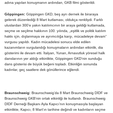
adına yapılan konuşmanın ardından, GKB filmi gösterildi.
Göppingen:
Göppingen GKD, beş ayrı dernek ile biraraya
gelerek düzenlediği 8 Mart kutlaması, oldukça renkliydi. Farklı
uluslardan 300’e yakın katılımcının bir araya geldiği kutlamada,
seçme ve seçilme hakkının 100. yılında, „eşitlik ve politik katılım
hakkı için, dışlanmaya ve ayrımcılığa karşı, mücadeleye devam“
vurgusu yapıldı. Kadın mücadelesi sonucu elde edilen
kazanımların vurgulandığı konuşmaların ardından etkinlik, dia
gösterimi ile devam etti. İtalyan, Yunan, Arnavutluk yöresel halk
danslarının yer aldığı etkinlikte, Göppingen GKD‘nin sunduğu
dans gösterisi de büyük beğeni topladı. Etkinliğin sonunda
kadınlar, geç saatlere dek gönüllerince eğlendi.
Braunschweig:
Braunschweig’da 8 Mart Braunschweig DİDF ve
Braunschweig GKB’nin ortak etkinliği ile kutlandı. Braunschweig
DİDF Derneği Başkanı Ayla Kapıcı’nın konuşmasıyla başlayan
etkinlikte, Kapıcı, 8 Mart‘ın tarihine değindi ve kadınların seçme