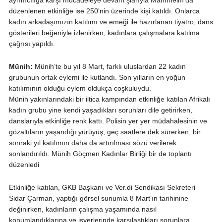
ayrımcılığa karşı mücadeleye devam şiarıyla Mannheim’da
düzenlenen etkinliğe ise 250’nin üzerinde kişi katıldı. Onlarca
kadın arkadaşımızın katılımı ve emeği ile hazırlanan tiyatro, dans
gösterileri beğeniyle izlenirken, kadınlara çalışmalara katılma
çağrısı yapıldı.
Münih:
Münih’te bu yıl 8 Mart, farklı uluslardan 22 kadın
grubunun ortak eylemi ile kutlandı. Son yılların en yoğun
katılımının olduğu eylem oldukça coşkuluydu.
Münih yakınlarındaki bir iltica kampından etkinliğe katılan Afrikalı
kadın grubu yine kendi yaşadıkları sorunları dile getirirken,
danslarıyla etkinliğe renk kattı. Polisin yer yer müdahalesinin ve
gözaltıların yaşandığı yürüyüş, geç saatlere dek sürerken, bir
sonraki yıl katılımın daha da artırılması sözü verilerek
sonlandırıldı.
Münih Göçmen Kadınlar Birliği bir de toplantı
düzenledi
Etkinliğe katılan, GKB Başkanı ve Ver.di Sendikası Sekreteri
Sidar Çarman, yaptığı görsel sunumla 8 Mart’ın tarihinine
değinirken, kadınların çalışma yaşamında nasıl
konumlandıklarına ve işyerlerinde karşılaştıkları sorunlara