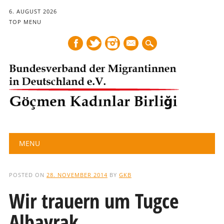
6. AUGUST 2026
TOP MENU
mail
Main menu
Skip
MENU
to
content
POSTED ON
28. NOVEMBER 2014
BY
GKB
Wir trauern um Tugce
Albayrak