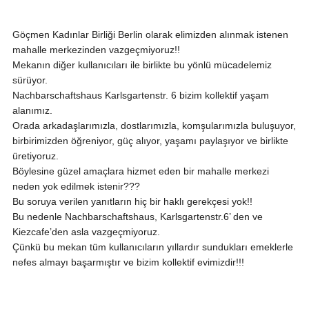
Göçmen Kadınlar Birliği Berlin olarak elimizden alınmak istenen
mahalle merkezinden vazgeçmiyoruz!!
Mekanın diğer kullanıcıları ile birlikte bu yönlü mücadelemiz
sürüyor.
Nachbarschaftshaus Karlsgartenstr. 6 bizim kollektif yaşam
alanımız.
Orada arkadaşlarımızla, dostlarımızla, komşularımızla buluşuyor,
birbirimizden öğreniyor, güç alıyor, yaşamı paylaşıyor ve birlikte
üretiyoruz.
Böylesine güzel amaçlara hizmet eden bir mahalle merkezi
neden yok edilmek istenir???
Bu soruya verilen yanıtların hiç bir haklı gerekçesi yok!!
Bu nedenle Nachbarschaftshaus, Karlsgartenstr.6’ den ve
Kiezcafe’den asla vazgeçmiyoruz.
Çünkü bu mekan tüm kullanıcıların yıllardır sundukları emeklerle
nefes almayı başarmıştır ve bizim kollektif evimizdir!!!