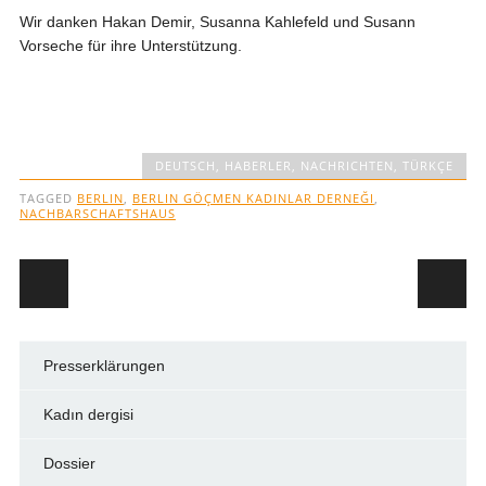
Wir danken Hakan Demir, Susanna Kahlefeld und Susann
Vorseche für ihre Unterstützung.
DEUTSCH
,
HABERLER
,
NACHRICHTEN
,
TÜRKÇE
TAGGED
BERLIN
,
BERLIN GÖÇMEN KADINLAR DERNEĞI
,
NACHBARSCHAFTSHAUS
Post navigation
Presserklärungen
Kadın dergisi
Dossier