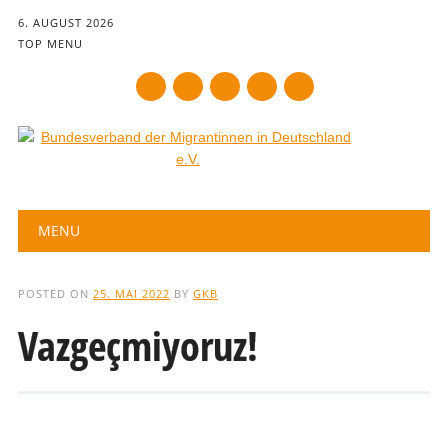
6. AUGUST 2026
TOP MENU
mail
Main menu
Skip
MENU
to
content
POSTED ON
25. MAI 2022
BY
GKB
Vazgeçmiyoruz!