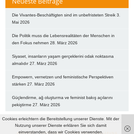
Neueste Beiträge
Die Vivantes-Beschäftigten sind im unbefristeten Streik
3.
Mai 2026
Die Politik muss die Lebensrealitäten der Menschen in
den Fokus nehmen
28. März 2026
Siyaset, insanların yaşam gerçeklerini odak noktasına
almalıdır
27. März 2026
Empowern, vernetzen und feministische Perspektiven
stärken
27. März 2026
Güçlendirme, ağ oluşturma ve feminist bakış açılarını
pekiştirme
27. März 2026
Cookies erleichtern die Bereitstellung unserer Dienste. Mit der
Nutzung unserer Dienste erklären Sie sich damit
einverstanden, dass wir Cookies verwenden.
KONTAKT
|
IMPRESSUM
|
DATENSCHUTZERKLÄRUNG