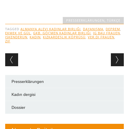
PRESSEERKLÄRUNGEN
,
TÜRKÇE
TAGGED
ALMANYA ALEVI KADINLAR BIRLIĞI
,
DAYANIŞMA
,
DEPREM
,
EKMEK VE GÜL
,
GKB. GÖÇMEN KADINLAR BIRLIĞI
,
IG BAU FRAUEN
,
ISKENDERUN
,
KADIN
,
KIZKARDEŞLIK KÖPRÜSÜ
,
VER.DI FRAUEN
,
ZIF
Post navigation
Presserklärungen
Kadın dergisi
Dossier