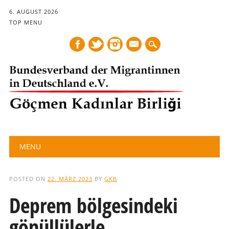
6. AUGUST 2026
TOP MENU
mail
Main menu
Skip
MENU
to
content
POSTED ON
22. MÄRZ 2023
BY
GKB
Deprem bölgesindeki
gönüllülerle