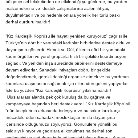
bölgenin sel felaketinden de etkilendiği şu günlerde, bu yardım
malzemelerine ve destek çalışmalarına acilen ihtiyaç
duyulmaktadır ve bu nedenle onlara yönelik her türlü baskı
derhal durdurulmalıdır!
“Kız Kardeşlik Köprüsü ile hayatı yeniden kuruyoruz” çağrısı ile
Türkiye’nin dört bir yanındaki kadınlar birbirlerine destek oldu ve
dayanışma gösterdi. Ekmek ve Gül, ülkenin dört bir yanındaki
kadın örgütleri ve yerel gruplarla hızlı bir şekilde koordinasyon
sağladı. Ve yeniden inşa sürecinde birbirlerini desteklemeye
devam ediyorlar. Sahadaki ihtiyaçları doğru bir şekilde
değerlendirmek, gerekli desteği organize etmek ve bu yardımın
kadınlara ulaşmasını sağlamak için ellerinden geleni yapıyorlar.
İşte bu yüzden “Kız Kardeşlik Köprüsü” yıkılmamalıdır!
Uluslararası alanda pek çok kuruluş da bu çağrıya ve
kampanyaya başından beri destek verdi. “Kız Kardeşlik Köprüsü
“nün taleplerinin arkasında birleşiyor ve bu saldırılara karşı
mücadele eden sahadaki meslektaşlarımızla dayanışma
içerisinde olduğumuzu söylüyoruz. Gönüllülere yönelik bu
saldırıyı kınıyor ve çadırlara el konulmasına derhal son
verilmesini ve çadırların iade edilmesini talep ediyoruz. Ayrıca,