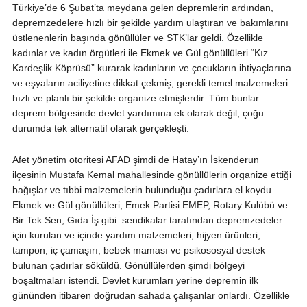
Türkiye’de 6 Şubat’ta meydana gelen depremlerin ardından,
depremzedelere hızlı bir şekilde yardım ulaştıran ve bakımlarını
üstlenenlerin başında gönüllüler ve STK’lar geldi. Özellikle
kadınlar ve kadın örgütleri ile Ekmek ve Gül gönüllüleri “Kız
Kardeşlik Köprüsü” kurarak kadınların ve çocukların ihtiyaçlarına
ve eşyaların aciliyetine dikkat çekmiş, gerekli temel malzemeleri
hızlı ve planlı bir şekilde organize etmişlerdir. Tüm bunlar
deprem bölgesinde devlet yardımına ek olarak değil, çoğu
durumda tek alternatif olarak gerçekleşti.
Afet yönetim otoritesi AFAD şimdi de Hatay’ın İskenderun
ilçesinin Mustafa Kemal mahallesinde gönüllülerin organize ettiği
bağışlar ve tıbbi malzemelerin bulunduğu çadırlara el koydu.
Ekmek ve Gül gönüllüleri, Emek Partisi EMEP, Rotary Kulübü ve
Bir Tek Sen, Gıda İş gibi sendikalar tarafından depremzedeler
için kurulan ve içinde yardım malzemeleri, hijyen ürünleri,
tampon, iç çamaşırı, bebek maması ve psikososyal destek
bulunan çadırlar söküldü. Gönüllülerden şimdi bölgeyi
boşaltmaları istendi. Devlet kurumları yerine depremin ilk
gününden itibaren doğrudan sahada çalışanlar onlardı. Özellikle