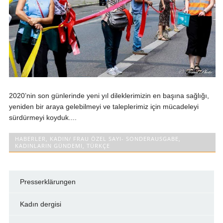
2020’nin son günlerinde yeni yıl dileklerimizin en başına sağlığı,
yeniden bir araya gelebilmeyi ve taleplerimiz için mücadeleyi
sürdürmeyi koyduk....
HABERLER
,
KADIN/ FRAU ÖZEL SAYI- SONDERAUSGABE
,
KADINLARIN GÜNDEMI
,
TÜRKÇE
Presserklärungen
Kadın dergisi