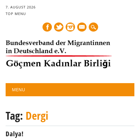
7. AUGUST 2026
TOP MENU
mail
Main menu
Skip
MENU
to
content
Tag:
Dergi
Dalya!