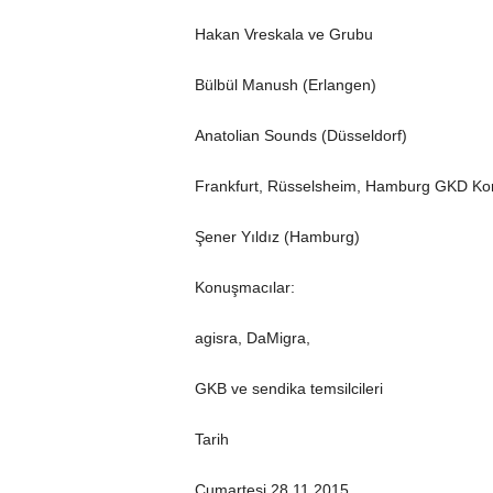
Hakan Vreskala ve Grubu
Bülbül Manush (Erlangen)
Anatolian Sounds (Düsseldorf)
Frankfurt, Rüsselsheim, Hamburg GKD Kor
Şener Yıldız (Hamburg)
Konuşmacılar:
agisra, DaMigra,
GKB ve sendika temsilcileri
Tarih
Cumartesi 28.11.2015