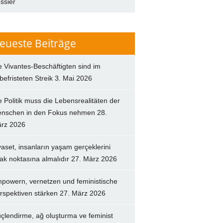
ssier
eueste Beiträge
e Vivantes-Beschäftigten sind im
befristeten Streik
3. Mai 2026
e Politik muss die Lebensrealitäten der
nschen in den Fokus nehmen
28.
rz 2026
yaset, insanların yaşam gerçeklerini
ak noktasına almalıdır
27. März 2026
powern, vernetzen und feministische
rspektiven stärken
27. März 2026
çlendirme, ağ oluşturma ve feminist