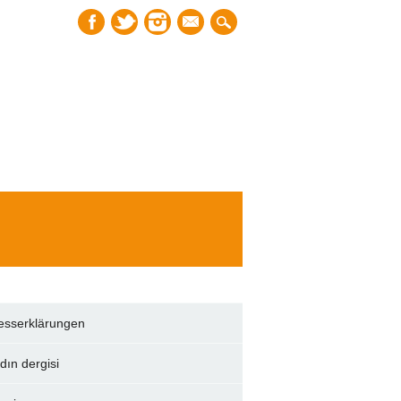
mail
esserklärungen
dın dergisi