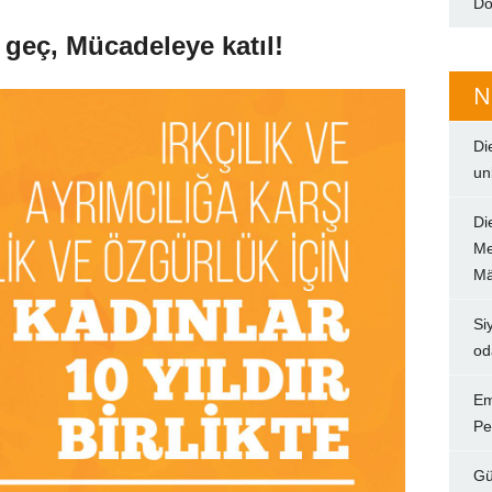
Do
geç, Mücadeleye katıl!
N
Di
un
Di
Me
Mä
Si
od
Em
Pe
Gü