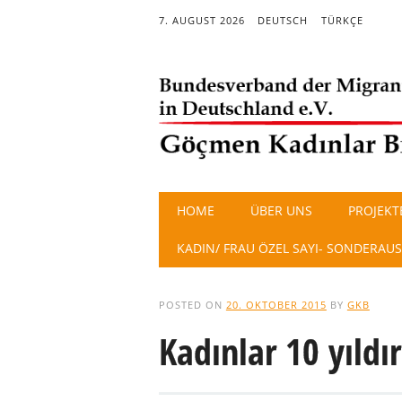
7. AUGUST 2026
DEUTSCH
TÜRKÇE
Main menu
Skip
HOME
ÜBER UNS
PROJEKT
to
content
KADIN/ FRAU ÖZEL SAYI- SONDERAU
POSTED ON
20. OKTOBER 2015
BY
GKB
Kadınlar 10 yıldır