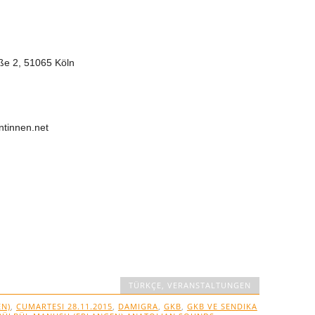
ße 2, 51065 Köln
ntinnen.net
TÜRKÇE
,
VERANSTALTUNGEN
N)
,
CUMARTESI 28.11.2015
,
DAMIGRA
,
GKB
,
GKB VE SENDIKA