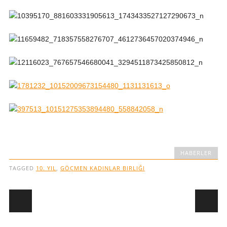
HABERLER
TAGGED
10. YIL
,
GÖÇMEN KADINLAR BIRLIĞI
Post navigation