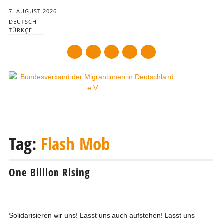
7. AUGUST 2026
DEUTSCH
TÜRKÇE
mail
Main menu
Skip
to
Tag:
Flash Mob
content
One Billion Rising
Solidarisieren wir uns! Lasst uns auch aufstehen! Lasst uns