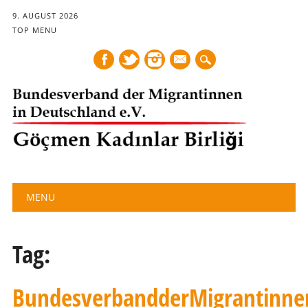
9. AUGUST 2026
TOP MENU
mail
Main menu
Skip
MENU
to
content
Tag:
BundesverbandderMigrantinne