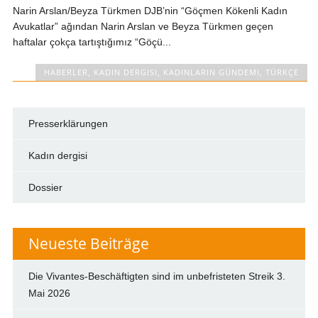
Narin Arslan/Beyza Türkmen DJB’nin “Göçmen Kökenli Kadın
Avukatlar” ağından Narin Arslan ve Beyza Türkmen geçen
haftalar çokça tartıştığımız “Göçü...
HABERLER
,
KADIN DERGISI
,
KADINLARIN GÜNDEMI
,
TÜRKÇE
Presserklärungen
Kadın dergisi
Dossier
Neueste Beiträge
Die Vivantes-Beschäftigten sind im unbefristeten Streik
3.
Mai 2026