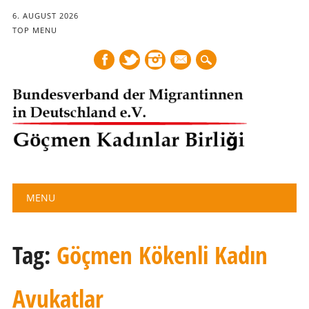
6. AUGUST 2026
TOP MENU
mail
Main menu
Skip
MENU
to
content
Tag:
Göçmen Kökenli Kadın
Avukatlar