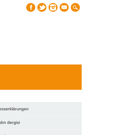
mail
esserklärungen
dın dergisi