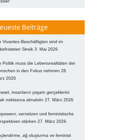
ssier
eueste Beiträge
e Vivantes-Beschäftigten sind im
befristeten Streik
3. Mai 2026
e Politik muss die Lebensrealitäten der
nschen in den Fokus nehmen
28.
rz 2026
yaset, insanların yaşam gerçeklerini
ak noktasına almalıdır
27. März 2026
powern, vernetzen und feministische
rspektiven stärken
27. März 2026
çlendirme, ağ oluşturma ve feminist