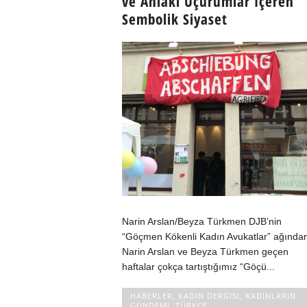
ve Ahlaki Uçurumlar İçeren
Sembolik Siyaset
Narin Arslan/Beyza Türkmen DJB’nin
“Göçmen Kökenli Kadın Avukatlar” ağında
Narin Arslan ve Beyza Türkmen geçen
haftalar çokça tartıştığımız “Göçü...
HABERLER
,
KADIN DERGISI
,
KADINLARIN
GÜNDEMI
,
TÜRKÇE