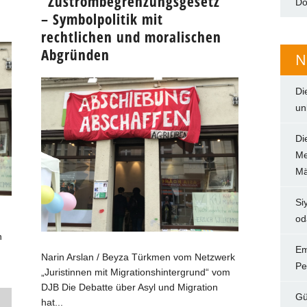
“Zustrombegrenzungsgesetz”
Do
– Symbolpolitik mit
rechtlichen und moralischen
Abgründen
N
Di
un
Di
Me
Mä
Si
od
n
Em
Narin Arslan / Beyza Türkmen vom Netzwerk
Pe
„Juristinnen mit Migrationshintergrund“ vom
DJB Die Debatte über Asyl und Migration
Gü
hat...