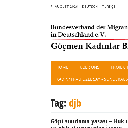
7. AUGUST 2026
DEUTSCH
TÜRKÇE
Main menu
Skip
HOME
ÜBER UNS
PROJEKT
to
content
KADIN/ FRAU ÖZEL SAYI- SONDERAU
Tag:
djb
Göçü sınırlama yasası – Huku