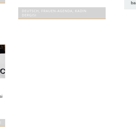
ba
DEUTSCH
,
FRAUEN-AGENDA
,
KADIN
DERGISI
si
E