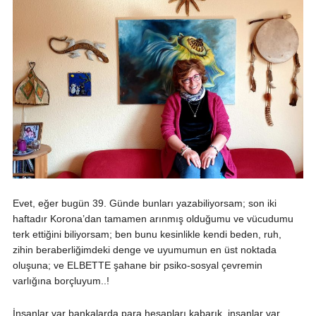
Evet, eğer bugün 39. Günde bunları yazabiliyorsam; son iki
haftadır Korona’dan tamamen arınmış olduğumu ve vücudumu
terk ettiğini biliyorsam; ben bunu kesinlikle kendi beden, ruh,
zihin beraberliğimdeki denge ve uyumumun en üst noktada
oluşuna; ve ELBETTE şahane bir psiko-sosyal çevremin
varlığına borçluyum..!
İnsanlar var bankalarda para hesapları kabarık, insanlar var