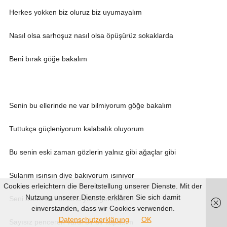
Herkes yokken biz oluruz biz uyumayalım
Nasıl olsa sarhoşuz nasıl olsa öpüşürüz sokaklarda
Beni bırak göğe bakalım
Senin bu ellerinde ne var bilmiyorum göğe bakalım
Tuttukça güçleniyorum kalabalık oluyorum
Bu senin eski zaman gözlerin yalnız gibi ağaçlar gibi
Sularım ısınsın diye bakıyorum ısınıyor
Cookies erleichtern die Bereitstellung unserer Dienste. Mit der
Nutzung unserer Dienste erklären Sie sich damit
Seni aldım bu sunturlu yere getirdim
einverstanden, dass wir Cookies verwenden.
Datenschutzerklärung
OK
Sayısız penceren vardı bir bir kapattım