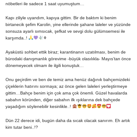
nöbetleri ile sadece 1 saat uyumuştum…
Kapı ziliyle uyandım, kapıya gittim. Bir de baktım ki benim
birtanecik şefim Karolin, yine ellerinde şahane laleler ve yüzünde
sonsuza ayarlı sımsıcak, şefkat ve sevgi dolu gülümsemesi ile
karşımda..!
⚘
Ayaküstü sohbet ettik biraz; karantinanın uzatılması, benim de
bürodaki danışmanlık görevime -büyük olasılıkla- Mayıs’tan önce
dönemeyecek olmam ile ilgili konuştuk…
Onu geçirdim ve ben de temiz ama henüz dağınık bahçemizdeki
çiçeklerin hatırını sormaya; az önce gelen laleleri yerleştirmeye
gittim…Bahçe benim için çok ama çok önemli. Güzel havalarda
sabahın köründen, diğer sabahın ilk ışıklarına dek bahçede
yaşadığım söylenebilir kesinlikle..!
Dün 22 derece idi, bugün daha da sıcak olacak sanırım. Eh artık
kim tutar beni..!?