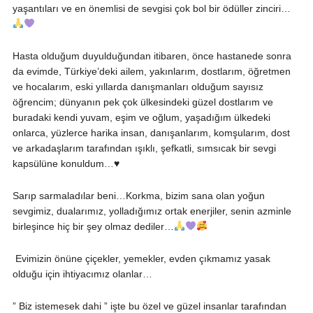
yaşantıları ve en önemlisi de sevgisi çok bol bir ödüller zinciri…
Hasta olduğum duyulduğundan itibaren, önce hastanede sonra
da evimde, Türkiye’deki ailem, yakınlarım, dostlarım, öğretmen
ve hocalarım, eski yıllarda danışmanları olduğum sayısız
öğrencim; dünyanın pek çok ülkesindeki güzel dostlarım ve
buradaki kendi yuvam, eşim ve oğlum, yaşadığım ülkedeki
onlarca, yüzlerce harika insan, danışanlarım, komşularım, dost
ve arkadaşlarım tarafından ışıklı, şefkatli, sımsıcak bir sevgi
kapsülüne konuldum…
♥️
Sarıp sarmaladılar beni…Korkma, bizim sana olan yoğun
sevgimiz, dualarımız, yolladığımız ortak enerjiler, senin azminle
birleşince hiç bir şey olmaz dediler…
Evimizin önüne çiçekler, yemekler, evden çıkmamız yasak
olduğu için ihtiyacımız olanlar…
” Biz istemesek dahi ” işte bu özel ve güzel insanlar tarafından