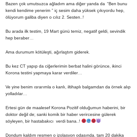
Bazen çok umutsuzca ağladım ama diğer yanda da “Ben bunu
kendi kendime yenerim ” iç sesim daha yüksek çıkıyordu hep,
ölüyorum galiba diyen o cılız 2. Sesten..!
Bu arada ilk testim, 19 Mart günü temiz, negatif geldi, sevindik
hep beraber…
Ama durumum kötüleşti, ağırlaştım giderek.
Bu kez CT yapıp da ciğerlerimin berbat halini görünce, ikinci
Korona testini yapmaya karar verdiler…
Ve yine benim ısrarımla o kanlı, iltihaplı balgamdan da örnek alıp
yolladılar…
Ertesi gün de maalesef Korona Pozitif olduğumun haberini, bir
doktor değil de; sanki komik bir haber verircesine gülerek
söyleyen, bir hastabakıcı verdi bana..!
Dondum kaldım resmen o izolasyon odasında, tam 20 dakika