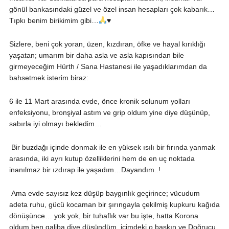
gönül bankasındaki güzel ve özel insan hesapları çok kabarık…
Tıpkı benim birikimim gibi…
♥️
Sizlere, beni çok yoran, üzen, kızdıran, öfke ve hayal kırıklığı
yaşatan; umarım bir daha asla ve asla kapısından bile
girmeyeceğim Hürth / Sana Hastanesi ile yaşadıklarımdan da
bahsetmek isterim biraz:
6 ile 11 Mart arasında evde, önce kronik solunum yolları
enfeksiyonu, bronşiyal astım ve grip oldum yine diye düşünüp,
sabırla iyi olmayı bekledim…
Bir buzdağı içinde donmak ile en yüksek ısılı bir fırında yanmak
arasında, iki ayrı kutup özelliklerini hem de en uç noktada
inanılmaz bir ızdırap ile yaşadım…Dayandım..!
Ama evde sayısız kez düşüp baygınlık geçirince; vücudum
adeta ruhu, gücü kocaman bir şırıngayla çekilmiş kupkuru kağıda
dönüşünce… yok yok, bir tuhaflık var bu işte, hatta Korona
oldum ben galiba diye düşündüm, içimdeki o baskın ve Doğrucu