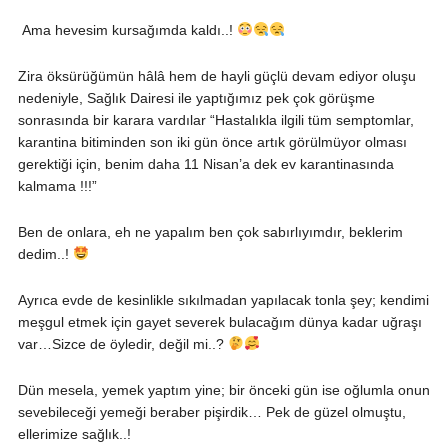
Ama hevesim kursağımda kaldı..!
Zira öksürüğümün hâlâ hem de hayli güçlü devam ediyor oluşu
nedeniyle, Sağlık Dairesi ile yaptığımız pek çok görüşme
sonrasında bir karara vardılar
“Hastalıkla ilgili tüm semptomlar,
karantina bitiminden son iki gün önce artık görülmüyor olması
gerektiği için, benim daha 11 Nisan’a dek ev karantinasında
kalmama !!!”
Ben de onlara, eh ne yapalım ben çok sabırlıyımdır, beklerim
dedim..!
Ayrıca evde de kesinlikle sıkılmadan yapılacak tonla şey; kendimi
meşgul etmek için gayet severek bulacağım dünya kadar uğraşı
var…Sizce de öyledir, değil mi..?
Dün mesela, yemek yaptım yine; bir önceki gün ise oğlumla onun
sevebileceği yemeği beraber pişirdik… Pek de güzel olmuştu,
ellerimize sağlık..!