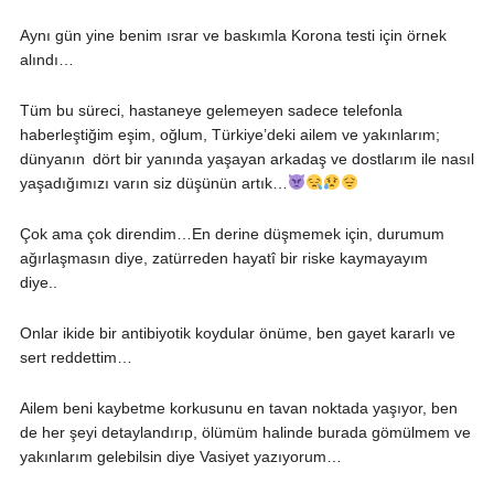
Aynı gün yine benim ısrar ve baskımla Korona testi için örnek
alındı…
Tüm bu süreci, hastaneye gelemeyen sadece telefonla
haberleştiğim eşim, oğlum, Türkiye’deki ailem ve yakınlarım;
dünyanın dört bir yanında yaşayan arkadaş ve dostlarım ile nasıl
yaşadığımızı varın siz düşünün artık…
Çok ama çok direndim…En derine düşmemek için, durumum
ağırlaşmasın diye, zatürreden hayatî bir riske kaymayayım
diye..
Onlar ikide bir antibiyotik koydular önüme, ben gayet kararlı ve
sert reddettim…
Ailem beni kaybetme korkusunu en tavan noktada yaşıyor, ben
de her şeyi detaylandırıp, ölümüm halinde burada gömülmem ve
yakınlarım gelebilsin diye Vasiyet yazıyorum…