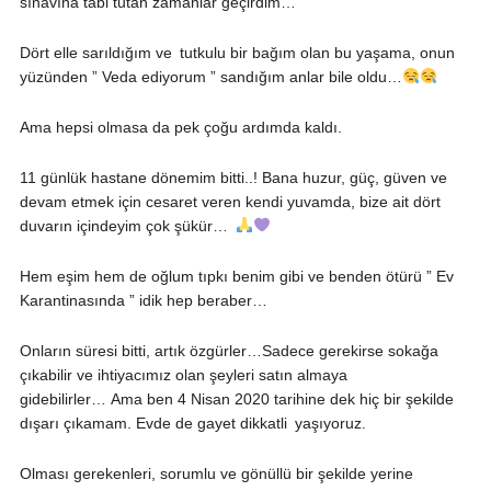
sınavına tâbi tutan zamanlar geçirdim…
Dört elle sarıldığım ve tutkulu bir bağım olan bu yaşama, onun
yüzünden ” Veda ediyorum ” sandığım anlar bile oldu…
Ama hepsi olmasa da pek çoğu ardımda kaldı.
11 günlük hastane dönemim bitti..! Bana huzur, güç, güven ve
devam etmek için cesaret veren kendi yuvamda, bize ait dört
duvarın içindeyim çok şükür…
Hem eşim hem de oğlum tıpkı benim gibi ve benden ötürü ” Ev
Karantinasında ” idik hep beraber…
Onların süresi bitti, artık özgürler…Sadece gerekirse sokağa
çıkabilir ve ihtiyacımız olan şeyleri satın almaya
gidebilirler…
Ama ben 4 Nisan 2020 tarihine dek hiç bir şekilde
dışarı çıkamam.
Evde de gayet dikkatli yaşıyoruz.
Olması gerekenleri, sorumlu ve gönüllü bir şekilde yerine