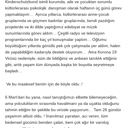
Kinderschutzbund isimli kurumda, aile ve çocuktan sorumlu
kültürlerarası psikolojik danışman olarak haftanın üç günü görev
yapmaktayım…
Ayrıca yıllarca, kültürlerarası anne-çocuk
gruplarında ve göçmen kadınlar gruplarında, kendi yazdığım
projelerde ve iki dilde yaptığımız edebiyat ve müzik
sunumlarında görev aldım…
Çeşitli radyo ve televizyon
programlarında bir kaç yıl konuşmalar yaptım…
Oğlumu
büyüttüğüm yıllarda gönüllü pek çok çalışmada yer aldım, halen
de yapabildiğim kadarıyla destek oluyorum…
Ama Korona 19
Virüsü nedeniyle, sizin de bildiğiniz ve anbean tanıklık ettiğiniz
gibi, artık yaşam tüm dünyada başka bir boyutta seyretmeye
başladı…
Ve bu maalesef benim için de böyle oldu..!
6 Mart’dan bu yana, nasıl tanıştığımızı elbette bilemeyeceğim,
ama yolculuklarım sırasında havalimanı ya da uçakta olduğunu
tahmin ettiğim bir şekilde bu virüsle yaşıyorum…
Tam 26 gündür
yaşamım altüst oldu..! İnanılmaz yıpratan, acı veren, tüm
bedensel gücümü benden çalan, beni çok ağır bir varoluş