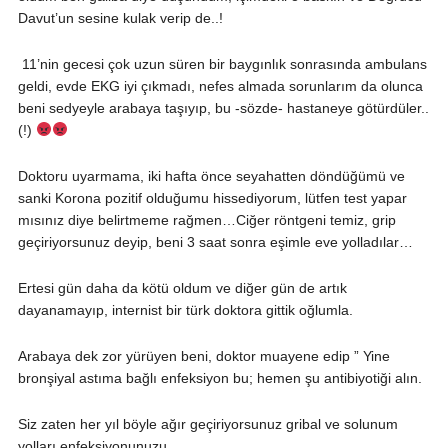
Davut’un sesine kulak verip de..!
11’nin gecesi çok uzun süren bir baygınlık sonrasında ambulans
geldi, evde EKG iyi çıkmadı, nefes almada sorunlarım da olunca
beni sedyeyle arabaya taşıyıp, bu -sözde- hastaneye götürdüler..
(!)
Doktoru uyarmama, iki hafta önce seyahatten döndüğümü ve
sanki Korona pozitif olduğumu hissediyorum, lütfen test yapar
mısınız diye belirtmeme rağmen…Ciğer röntgeni temiz, grip
geçiriyorsunuz deyip, beni 3 saat sonra eşimle eve yolladılar…
Ertesi gün daha da kötü oldum ve diğer gün de artık
dayanamayıp, internist bir türk doktora gittik oğlumla.
Arabaya dek zor yürüyen beni, doktor muayene edip ” Yine
bronşiyal astıma bağlı enfeksiyon bu; hemen şu antibiyotiği alın.
Siz zaten her yıl böyle ağır geçiriyorsunuz gribal ve solunum
yolları enfeksiyonunuzu.