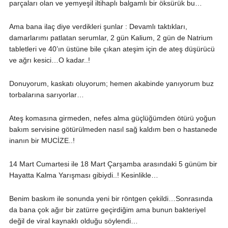
parçaları olan ve yemyeşil iltihaplı balgamlı bir öksürük bu…
Ama bana ilaç diye verdikleri şunlar : Devamlı taktıkları,
damarlarımı patlatan serumlar, 2 gün Kalium, 2 gün de Natrium
tabletleri ve 40’ın üstüne bile çıkan ateşim için de ateş düşürücü
ve ağrı kesici…O kadar..!
Donuyorum, kaskatı oluyorum; hemen akabinde yanıyorum buz
torbalarına sarıyorlar…
Ateş komasına girmeden, nefes alma güçlüğümden ötürü yoğun
bakım servisine götürülmeden nasıl sağ kaldım ben o hastanede
inanın bir MUCİZE..!
14 Mart Cumartesi ile 18 Mart Çarşamba arasındaki 5 günüm bir
Hayatta Kalma Yarışması gibiydi..! Kesinlikle…
Benim baskım ile sonunda yeni bir röntgen çekildi…Sonrasında
da bana çok ağır bir zatürre geçirdiğim ama bunun bakteriyel
değil de viral kaynaklı olduğu söylendi…