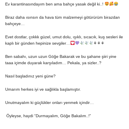
Ev karantinasındayım ben ama bahçe yasak değil ki..!
Biraz daha ısınsın da hava tüm malzemeyi götürürüm birazdan
bahçeye…
Evet dostlar, çokkk güzel, umut dolu, ışıklı, sıcacık, kuş sesleri ile
kaplı bir günden hepinize sevgiler…
⚘⚘⚘
Ben sabahı, uzun uzun Göğe Bakarak ve bu şahane şiiri yine
taaa içimde duyarak karşıladım… Pekala, ya sizler..?
Nasıl başladınız yeni güne?
Umarım herkes iyi ve sağlıkla başlamıştır.
Unutmayalım ki güçlükler onları yenmek içindir…
Öyleyse, haydi “Durmayalım, Göğe Bakalım..!”