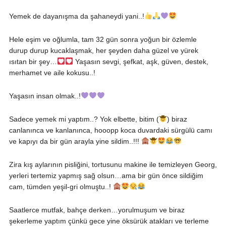
Yemek de dayanışma da şahaneydi yani..!
Hele eşim ve oğlumla, tam 32 gün sonra yoğun bir özlemle
durup durup kucaklaşmak, her şeyden daha güzel ve yürek
ısıtan bir şey…
Yaşasın sevgi, şefkat, aşk, güven, destek,
merhamet ve aile kokusu..!
Yaşasın insan olmak..!
Sadece yemek mi yaptım..? Yok elbette, bitim (
) biraz
canlanınca ve kanlanınca, hooopp koca duvardaki sürgülü camı
ve kapıyı da bir gün arayla yine sildim..!!!
Zira kış aylarının pisliğini, tortusunu makine ile temizleyen Georg,
yerleri tertemiz yapmış sağ olsun…ama bir gün önce sildiğim
cam, tümden yeşil-gri olmuştu..!
Saatlerce mutfak, bahçe derken…yorulmuşum ve biraz
şekerleme yaptım çünkü gece yine öksürük atakları ve terleme