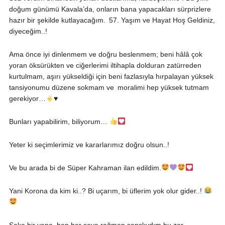
doğum günümü Kavala’da, onların bana yapacakları sürprizlere
hazır bir şekilde kutlayacağım.
57.
Yaşım ve Hayat Hoş Geldiniz,
diyeceğim..!
Ama önce iyi dinlenmem ve doğru beslenmem; beni hâlâ çok
yoran öksürükten ve ciğerlerimi iltihapla dolduran zatürreden
kurtulmam, aşırı yükseldiği için beni fazlasıyla hırpalayan yüksek
tansiyonumu düzene sokmam ve moralimi hep yüksek tutmam
gerekiyor…
♥️
Bunları yapabilirim, biliyorum…
Yeter ki seçimlerimiz ve kararlarımız doğru olsun..!
Ve bu arada bi de Süper Kahraman ilan edildim.
Yani Korona da kim ki..? Bi uçarım, bi üflerim yok olur gider..!
Şaka bir yana, ben her şeye rağmen şanslıydım bu zor