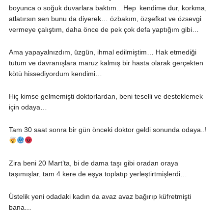
boyunca o soğuk duvarlara baktım…Hep kendime dur, korkma,
atlatırsın sen bunu da diyerek… özbakım, özşefkat ve özsevgi
vermeye çalıştım, daha önce de pek çok defa yaptığım gibi…
Ama yapayalnızdım, üzgün, ihmal edilmiştim… Hak etmediği
tutum ve davranışlara maruz kalmış bir hasta olarak gerçekten
kötü hissediyordum kendimi…
Hiç kimse gelmemişti doktorlardan, beni teselli ve desteklemek
için odaya…
Tam 30 saat sonra bir gün önceki doktor geldi sonunda odaya..!
Zira beni 20 Mart’ta, bi de dama taşı gibi oradan oraya
taşımışlar, tam 4 kere de eşya toplatıp yerleştirtmişlerdi…
Üstelik yeni odadaki kadın da avaz avaz bağırıp küfretmişti
bana…