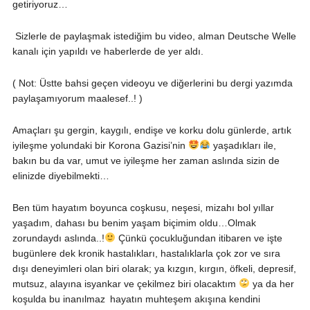
getiriyoruz…
Sizlerle de paylaşmak istediğim bu video, alman Deutsche Welle
kanalı için yapıldı ve haberlerde de yer aldı.
( Not: Üstte bahsi geçen videoyu ve diğerlerini bu dergi yazımda
paylaşamıyorum maalesef..! )
Amaçları şu gergin, kaygılı, endişe ve korku dolu günlerde, artık
iyileşme yolundaki bir Korona Gazisi’nin
yaşadıkları ile,
bakın bu da var, umut ve iyileşme her zaman aslında sizin de
elinizde diyebilmekti…
Ben tüm hayatım boyunca coşkusu, neşesi, mizahı bol yıllar
yaşadım, dahası bu benim yaşam biçimim oldu…Olmak
zorundaydı aslında..!
Çünkü çocukluğundan itibaren ve işte
bugünlere dek kronik hastalıkları, hastalıklarla çok zor ve sıra
dışı deneyimleri olan biri olarak; ya kızgın, kırgın, öfkeli, depresif,
mutsuz, alayına
isyankar ve çekilmez biri olacaktım
ya da her
koşulda bu inanılmaz hayatın muhteşem akışına kendini