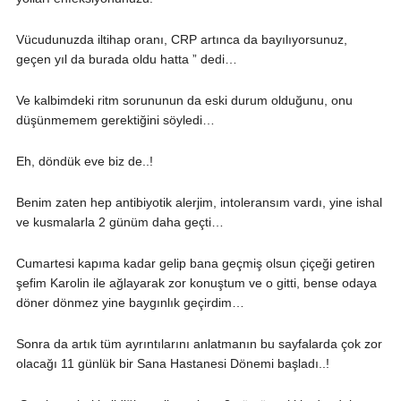
Vücudunuzda iltihap oranı, CRP artınca da bayılıyorsunuz,
geçen yıl da burada oldu hatta ” dedi…
Ve kalbimdeki ritm sorununun da eski durum olduğunu, onu
düşünmemem gerektiğini söyledi…
Eh, döndük eve biz de..!
Benim zaten hep antibiyotik alerjim, intoleransım vardı, yine ishal
ve kusmalarla 2 günüm daha geçti…
Cumartesi kapıma kadar gelip bana geçmiş olsun çiçeği getiren
şefim Karolin ile ağlayarak zor konuştum ve o gitti, bense odaya
döner dönmez yine baygınlık geçirdim…
Sonra da artık tüm ayrıntılarını anlatmanın bu sayfalarda çok zor
olacağı 11 günlük bir Sana Hastanesi Dönemi başladı..!