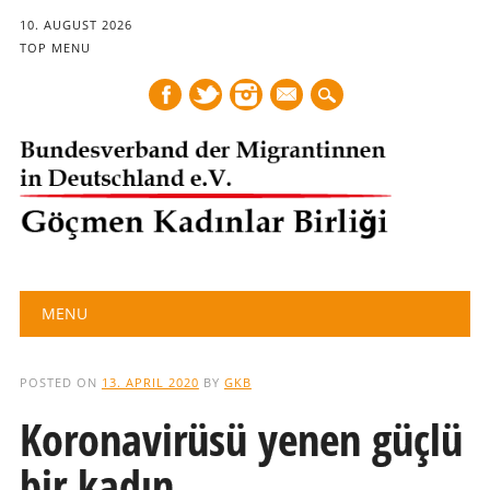
10. AUGUST 2026
TOP MENU
mail
Main menu
Skip
MENU
to
content
POSTED ON
13. APRIL 2020
BY
GKB
Koronavirüsü yenen güçlü
bir kadın…