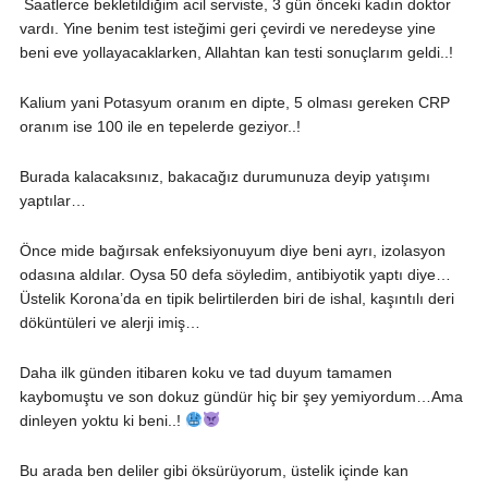
Saatlerce bekletildiğim acil serviste, 3 gün önceki kadın doktor
vardı. Yine benim test isteğimi geri çevirdi ve neredeyse yine
beni eve yollayacaklarken, Allahtan kan testi sonuçlarım geldi..!
Kalium yani Potasyum oranım en dipte, 5 olması gereken CRP
oranım ise 100 ile en tepelerde geziyor..!
Burada kalacaksınız, bakacağız durumunuza deyip yatışımı
yaptılar…
Önce mide bağırsak enfeksiyonuyum diye beni ayrı, izolasyon
odasına aldılar. Oysa 50 defa söyledim, antibiyotik yaptı diye…
Üstelik Korona’da en tipik belirtilerden biri de ishal, kaşıntılı deri
döküntüleri ve alerji imiş…
Daha ilk günden itibaren koku ve tad duyum tamamen
kaybomuştu ve son dokuz gündür hiç bir şey yemiyordum…Ama
dinleyen yoktu ki beni..!
Bu arada ben deliler gibi öksürüyorum, üstelik içinde kan