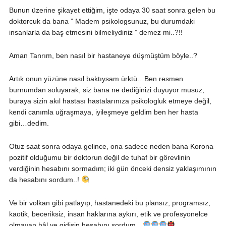
Bunun üzerine şikayet ettiğim, işte odaya 30 saat sonra gelen bu
doktorcuk da bana ” Madem psikologsunuz, bu durumdaki
insanlarla da baş etmesini bilmeliydiniz ” demez mi..?!!
Aman Tanrım, ben nasıl bir hastaneye düşmüştüm böyle..?
Artık onun yüzüne nasıl baktıysam ürktü…Ben resmen
burnumdan soluyarak, siz bana ne dediğinizi duyuyor musuz,
buraya sizin akıl hastası hastalarınıza psikologluk etmeye değil,
kendi canımla uğraşmaya, iyileşmeye geldim ben her hasta
gibi…dedim.
Otuz saat sonra odaya gelince, ona sadece neden bana Korona
pozitif olduğumu bir doktorun değil de tuhaf bir görevlinin
verdiğinin hesabını sormadım; iki gün önceki densiz yaklaşımının
da hesabını sordum..!
Ve bir volkan gibi patlayıp, hastanedeki bu plansız, programsız,
kaotik, beceriksiz, insan haklarına aykırı, etik ve profesyonelce
olmayan hâl ve gidişin hesabını sordum…