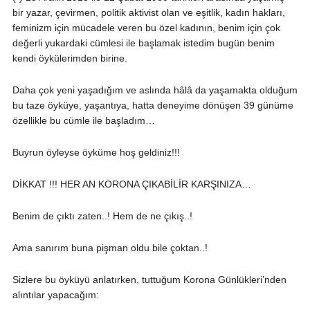
bir yazar, çevirmen, politik aktivist olan ve eşitlik, kadın hakları,
feminizm için mücadele veren bu özel kadının, benim için çok
değerli yukar
daki cümlesi ile başlamak istedim bugün benim
kendi öykülerimden birine.
Daha çok yeni yaşadığım ve aslında hâlâ da yaşamakta olduğum
bu taze öyküye, yaşantıya, hatta deneyime dönüşen 39 günüme
özellikle bu cümle ile başladım…
Buyrun öyleyse öyküme hoş geldiniz!!!
DİKKAT !!! HER AN KORONA ÇIKABİLİR KARŞINIZA…
Benim de çıktı zaten..! Hem de ne çıkış..!
Ama sanırım buna pişman oldu bile çoktan..!
Sizlere bu öyküyü anlatırken, tuttuğum Korona Günlükleri’nden
alıntılar yapacağım: